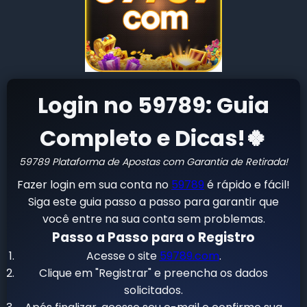
Login no 59789: Guia
Completo e Dicas!🍀️
59789 Plataforma de Apostas com Garantia de Retirada!
Fazer login em sua conta no
59789
é rápido e fácil!
Siga este guia passo a passo para garantir que
você entre na sua conta sem problemas.
Passo a Passo para o Registro
Acesse o site
59789.com
.
Clique em "Registrar" e preencha os dados
solicitados.