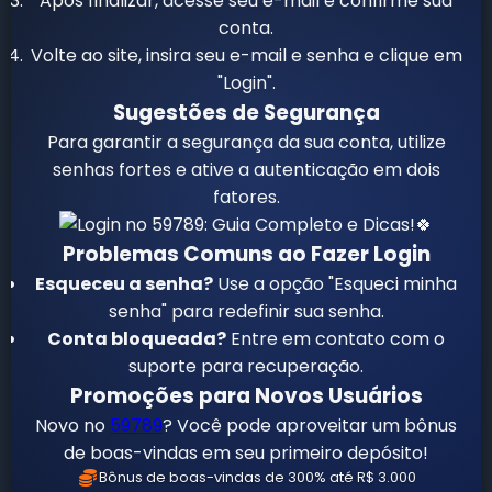
Após finalizar, acesse seu e-mail e confirme sua
conta.
Volte ao site, insira seu e-mail e senha e clique em
"Login".
Sugestões de Segurança
Para garantir a segurança da sua conta, utilize
senhas fortes e ative a autenticação em dois
fatores.
Problemas Comuns ao Fazer Login
Esqueceu a senha?
Use a opção "Esqueci minha
senha" para redefinir sua senha.
Conta bloqueada?
Entre em contato com o
suporte para recuperação.
Promoções para Novos Usuários
Novo no
59789
? Você pode aproveitar um bônus
de boas-vindas em seu primeiro depósito!
Bônus de boas-vindas de 300% até R$ 3.000